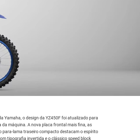
da Yamaha, o design da YZ450F foi atualizado para
a da máquina. A nova placa frontal mais fina, as
o para-lama traseiro compacto destacam o espírito
 tipografia invertida e o clássico speed block