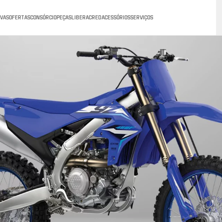
VAS
OFERTAS
CONSÓRCIO
PEÇAS
LIBERACRED
ACESSÓRIOS
SERVIÇOS