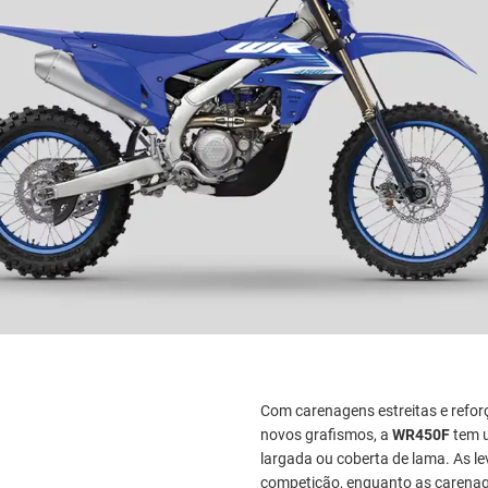
Com carenagens estreitas e refo
novos grafismos, a
WR450F
tem u
largada ou coberta de lama. As 
competição, enquanto as carenage