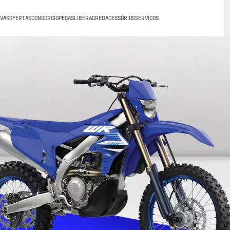
VAS
OFERTAS
CONSÓRCIO
PEÇAS
LIBERACRED
ACESSÓRIOS
SERVIÇOS