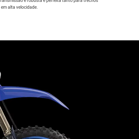
 transmissão é robusta e perfeita tanto para trechos
 em alta velocidade.