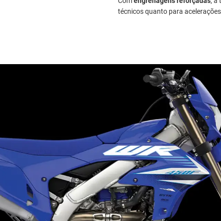
Com
engrenagens reforçadas
, a
técnicos quanto para acelerações