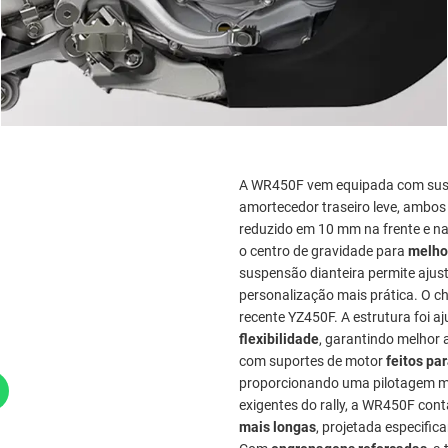
A WR450F vem equipada com susp
amortecedor traseiro leve, ambos 
reduzido em 10 mm na frente e na 
o centro de gravidade para
melhor
suspensão dianteira permite aju
personalização mais prática. O ch
recente YZ450F. A estrutura foi a
flexibilidade
, garantindo melhor
com suportes de motor
feitos pa
proporcionando uma pilotagem mai
exigentes do rally, a WR450F co
mais longas
, projetada especific