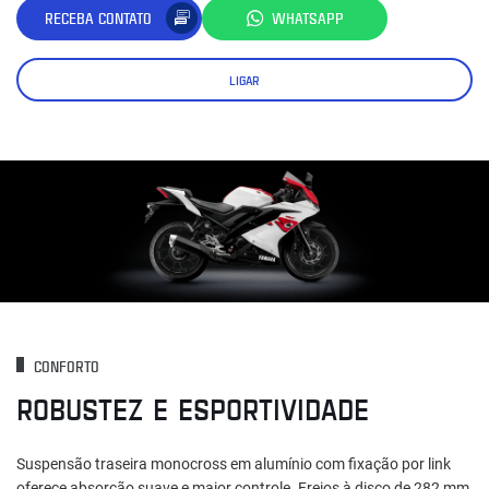
RECEBA CONTATO
WHATSAPP
LIGAR
CONFORTO
ROBUSTEZ E ESPORTIVIDADE
Suspensão traseira monocross em alumínio com fixação por link
oferece absorção suave e maior controle. Freios à disco de 282 mm